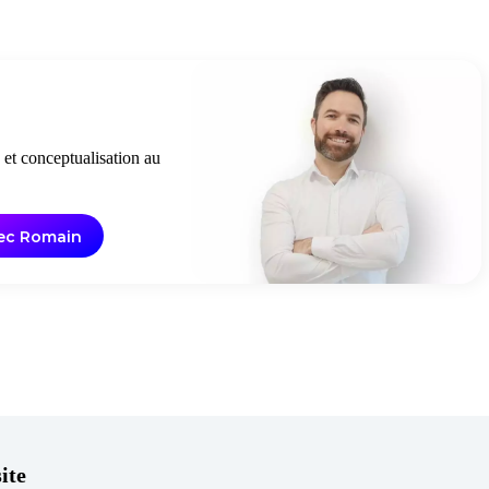
 et conceptualisation au
vec Romain
ite