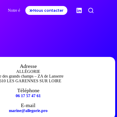
Notre équipe
Nous contacter
Nos références
Adresse
ALLÉGORIE
ue des grands champs – ZA de Lanserre
9610 LES GARENNES SUR LOIRE
Téléphone
06 17 57 47 61
E-mail
marine@allegorie.pro