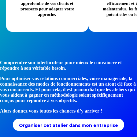
approfondie de vos clients et
efficacement et é
prospects pour adapter votre
malentendus, les f
approche.
potentielles ou l
Comprendre son interlocuteur pour mieux le convaincre et
répondre à son véritable besoin.
Pour optimiser vos relations commerciales, voire managériale, la
connaissance des modes de fonctionnements est un atout clé face à
vos concurrents. Et pour cela, il est primordial que les ateliers qui
vous aident à gagner en méthodologie soient spécifiquement
conçus pour répondre à vos objectifs.
Alors donnez vous toutes les chances d’y arriver !
Organiser cet atelier dans mon entreprise