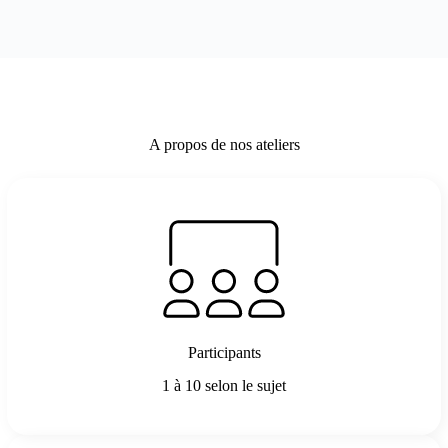
:
Clarifier,
partager
et
incarner
ce
qui
guide
A propos de nos ateliers
votre
organisation
Participants
1 à 10 selon le sujet