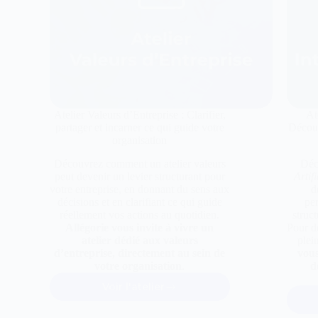
Atelier Valeurs d’Entreprise : Clarifier,
At
partager et incarner ce qui guide votre
Découv
organisation
Découvrez comment un atelier valeurs
Déc
peut devenir un levier structurant pour
Artifi
votre entreprise, en donnant du sens aux
d
décisions et en clarifiant ce qui guide
per
réellement vos actions au quotidien.
struc
Allégorie vous invite à vivre un
Pour dé
atelier dédié aux valeurs
plei
d’entreprise, directement au sein de
vous
votre organisation
.
d
Voir l'atelier
Atelier
Valeurs
d’Entreprise