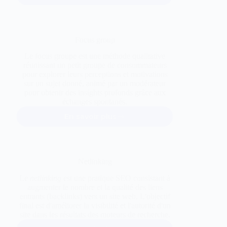
Marketing
Focus group
Le focus groupe est une méthode qualitative
réunissant un petit groupe de consommateurs
pour explorer leurs perceptions et motivations
sur un sujet donné, animé par un modérateur
pour obtenir des insights profonds grâce aux
échanges spontanés.
En savoir plus
Focus
group
Netlinking
Le
netlinking
est une pratique SEO consistant à
augmenter le nombre et la qualité des liens
entrants (backlinks) vers un site web. L'objectif
final est d'améliorer la visibilité et l'autorité d'un
site dans les résultats des moteurs de recherche.