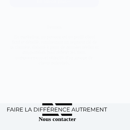
En savoir plus
Netlinking
Persona
En marketing, un persona est un profil client
fictif et détaillé, représentant un segment clé de
la clientèle, élaboré à partir de données réelles et
d'hypothèses pour refléter les traits,
comportements et objectifs d'un groupe de
clients potentiels.
En savoir plus
Persona
Nous contacter